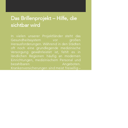
Das Brillenprojekt – Hilfe, die
sichtbar wird
In vielen unserer Projektländer steht das
Gesundheitssystem vor großen
Herausforderungen. Während in den Städten
oft noch eine grundlegende medizinische
Versorgung gewährleistet ist, fehlt es in
ländlichen Regionen häufig an modernen
Einrichtungen, medizinischem Personal und
bezahlbaren Angeboten.
Krankenversicherungen sind meist freiwillig –
für viele Menschen schlicht unerschwinglich.
Umso bedeutender ist unser Brillenprojekt,
das wir gemeinsam mit Ben, einem
engagierten jungen Optikermeister, ins
Leben gerufen haben. Ben hat es sich zur
Aufgabe gemacht, Menschen in besonders
armen und abgelegenen Gegenden zu
helfen – Menschen, die bislang keinerlei
Zugang zu augenärztlicher Versorgung
hatten.
Im April startete das Pilotprojekt in
Kooperation mit unserer Partnerorganisation
GAiN-Armenien. Das Angebot wurde mit
großer Dankbarkeit angenommen: Über 90
Personen konnten vor Ort professionell