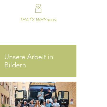
THAT'S WHY
NHEIM
Ein Weinheimer Mitmach-Hilfsprojekt
Unsere Arbeit in
Bildern