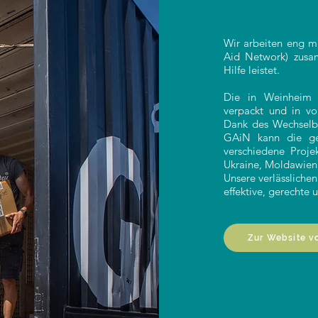
Wir arbeiten eng mi
Aid Network) zusa
Hilfe leistet.
Die in Weinheim g
verpackt und in vo
Dank des Wechselbr
GAiN kann die ge
verschiedene Proje
Ukraine, Moldawien, 
Unsere verlässliche
effektive, gerechte 
Zur Website v