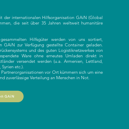
t der internationalen Hilfsorganisation GAiN (Global
mmen, die seit über 35 Jahren weltweit humanitäre
esammelten Hilfsgüter werden von uns sortiert,
n GAiN zur Verfügung gestellte Container geladen.
ückensystems und des guten Logistiknetzwerkes von
spendete Ware ohne erneutes Umladen direkt in
ktländer versendet werden (u.a. Armenien, Lettland,
Syrien etc.).
n Partnerorganisationen vor Ort kümmern sich um eine
und zuverlässige Verteilung an Menschen in Not.
on GAiN