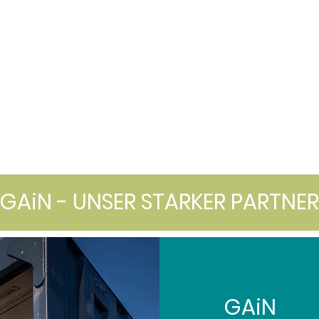
MITMACHPROJEKTE
HILFSPROJEKTE
NOT- UND KATASTROP
GAiN - UNSER STARKER PARTNER
GAiN